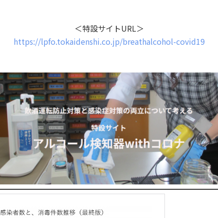
＜特設サイトURL＞
https://lpfo.tokaidenshi.co.jp/breathalcohol-covid19