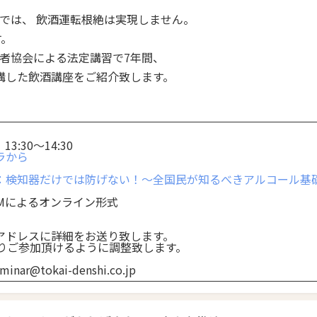
では、 飲酒運転根絶は実現しません。
す。
者協会による法定講習で7年間、
講した飲酒講座をご紹介致します。
3:30～14:30
ラから
：検知器だけでは防げない！～全国民が知るべきアルコール基
Mによるオンライン形式
アドレスに詳細をお送り致します。
よりご参加頂けるように調整致します。
ar@tokai-denshi.co.jp