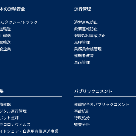
本の運輸安全
運行管理
ス/タクシー/トラック
過労運転防止
道輸送
飲酒運転防止
上輸送
健康起因事故防止
空輸送
点呼管理
般企業
乗務員台帳管理
運転者教育
車両管理
集
パブリックコメント
動運転
運輸安全系パブリックコメント
ジタル運行管理
事故統計
ボット点呼
行政処分
型コロナウィルス
監査分析
イドシェア・自家用有償運送事業