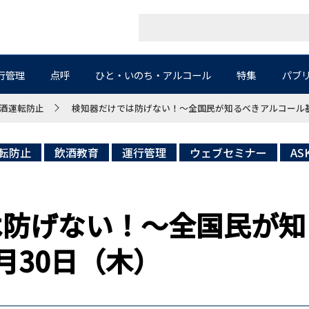
行管理
点呼
ひと・いのち・アルコール
特集
パブ
酒運転防止
検知器だけでは防げない！～全国民が知るべきアルコール基
転防止
飲酒教育
運行管理
ウェブセミナー
AS
は防げない！～全国民が知
月30日（木）