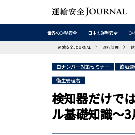
世界の運輸安全
日本の運輸安全
運
運輸安全JOURNAL
運行管理
飲
白ナンバー対策セミナー
飲酒運
衛生管理者
検知器だけで
ル基礎知識～3