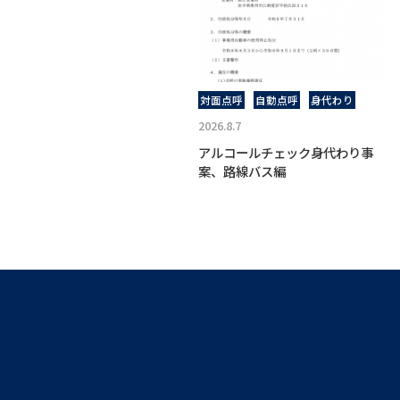
対面点呼
自動点呼
身代わり
2026.8.7
アルコールチェック身代わり事
案、路線バス編