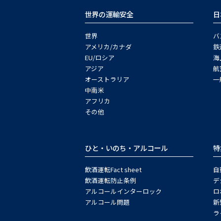
世界の運輸安全
日
世界
バ
アメリカ/カナダ
鉄
EU/ロシア
海
アジア
航
オーストラリア
一
中南米
アフリカ
その他
ひと・いのち・アルコール
特
飲酒運転Fact sheet
自
飲酒運転防止条例
デ
アルコールインターロック
ロ
アルコール問題
新
ラ