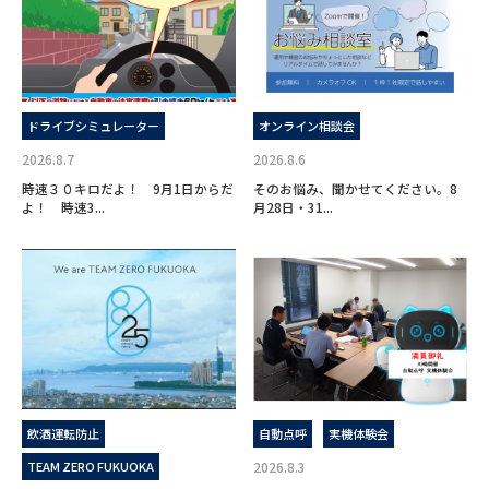
ドライブシミュレーター
オンライン相談会
2026.8.7
2026.8.6
時速３０キロだよ！ 9月1日からだ
そのお悩み、聞かせてください。8
よ！ 時速3...
月28日・31...
飲酒運転防止
自動点呼
実機体験会
TEAM ZERO FUKUOKA
2026.8.3