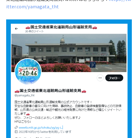
itter.com/yamagata_tht