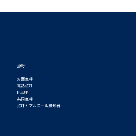
点呼
対面点呼
電話点呼
IT点呼
共同点呼
点呼とアルコール検知器