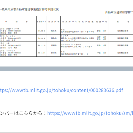
tps://wwwtb.mlit.go.jp/tohoku/content/000283636.pdf
ンバーはこちらから：
https://wwwtb.mlit.go.jp/tohoku/sm