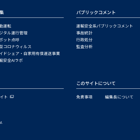
集
パブリックコメント
動運転
運輸安全系パブリックコメント
ジタル運行管理
事故統計
ボット点呼
行政処分
型コロナウィルス
監査分析
イドシェア・自家用有償運送事業
輸安全AIラボ
このサイトについて
サイト
免責事項
編集長について
d.