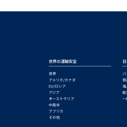
世界の運輸安全
日
世界
バ
アメリカ/カナダ
鉄
EU/ロシア
海
アジア
航
オーストラリア
一
中南米
アフリカ
その他