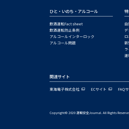
ひと・いのち・アルコール
特
飲酒運転Fact sheet
自
飲酒運転防止条例
デ
アルコールインターロック
ロ
アルコール問題
新
ラ
運
関連サイト
東海電子株式会社
ECサイト
FAQ
Copyright© 2020 運輸安全Journal. All Rights Reserve