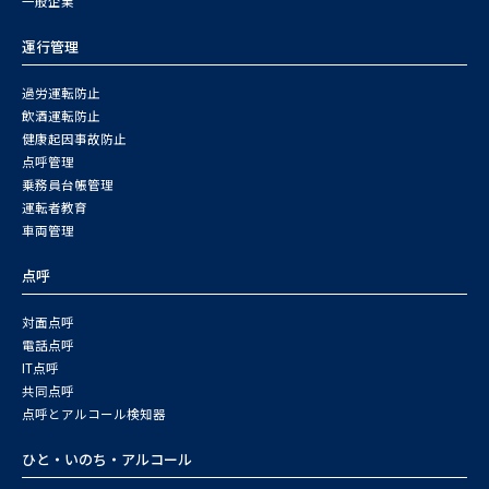
一般企業
運行管理
過労運転防止
飲酒運転防止
健康起因事故防止
点呼管理
乗務員台帳管理
運転者教育
車両管理
点呼
対面点呼
電話点呼
IT点呼
共同点呼
点呼とアルコール検知器
ひと・いのち・アルコール