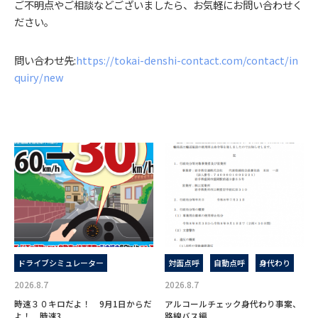
ご不明点やご相談などございましたら、お気軽にお問い合わせく
ださい。
問い合わせ先:
https://tokai-denshi-contact.com/contact/in
quiry/new
ドライブシミュレーター
対面点呼
自動点呼
身代わり
2026.8.7
2026.8.7
時速３０キロだよ！ 9月1日からだ
アルコールチェック身代わり事案、
よ！ 時速3...
路線バス編