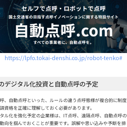
https://lpfo.tokai-denshi.co.jp/robot-tenko#
のデジタル化投資と自動点呼の予定
点呼、自動点呼といった、ルールの違う点呼態様が複合的に制
請資格を正確に理解しておく必要があります。
タル化を強化予定の企業様は、IT点呼、遠隔点呼、自動点呼
動向を掴んでおくことが重要です。誤解や思い込みや予断を排