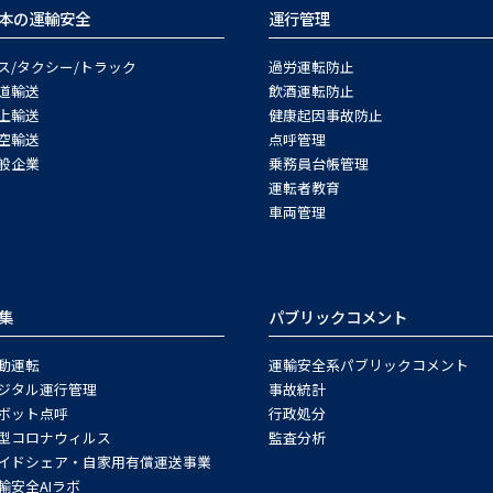
本の運輸安全
運行管理
ス/タクシー/トラック
過労運転防止
道輸送
飲酒運転防止
上輸送
健康起因事故防止
空輸送
点呼管理
般企業
乗務員台帳管理
運転者教育
車両管理
集
パブリックコメント
動運転
運輸安全系パブリックコメント
ジタル運行管理
事故統計
ボット点呼
行政処分
型コロナウィルス
監査分析
イドシェア・自家用有償運送事業
輸安全AIラボ