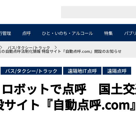
行管理
点呼
ひと・いのち・アルコール
特集
パブ
バス/タクシー/トラック
の自動点呼法制化情報 特設サイト『自動点呼.com』開設のお知らせ
バス/タクシー/トラック
遠隔地IT点呼
遠隔点呼
・ロボットで点呼 国土交
設サイト『自動点呼.co