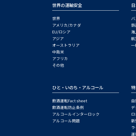
世界の運輸安全
日
世界
バ
アメリカ/カナダ
鉄
EU/ロシア
海
アジア
航
オーストラリア
一
中南米
アフリカ
その他
ひと・いのち・アルコール
特
飲酒運転Fact sheet
自
飲酒運転防止条例
デ
アルコールインターロック
ロ
アルコール問題
新
ラ
運