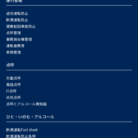
運行管理
過労運転防止
飲酒運転防止
健康起因事故防止
点呼管理
乗務員台帳管理
運転者教育
車両管理
点呼
対面点呼
電話点呼
IT点呼
共同点呼
点呼とアルコール検知器
ひと・いのち・アルコール
飲酒運転Fact sheet
飲酒運転防止条例