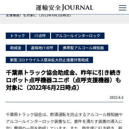
運輸安全JOURNAL
日本の運輸安全
バス/タクシー/トラック
千葉県トラック協会助成金、昨年に引き続きロボット点呼機器ユニボ（点呼
支援機器）も対象に（2022年6月2日時点）
トラック
IT点呼
アルコールインターロック
助成金
遠隔地IT点呼
携帯型アルコール検知器
新型コロナウイルス感染拡大防止措置対策助成
千葉県トラック協会助成金、昨年に引き続き
ロボット点呼機器ユニボ（点呼支援機器）も
対象に（2022年6月2日時点）
2022.6.3
千葉県トラック協会は、飲酒運転を防止するアルコール検知器や
アルコールインターロック装置など、要件を満たす装置の導入に
対し費用の一部を助成しています。また、昨年度に引き続き、新