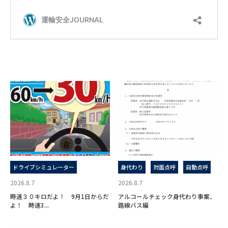
ドライブシミュレーター
身代わり
対面点呼
自動点呼
2026.8.7
2026.8.7
時速３０キロだよ！ 9月1日からだ
アルコールチェック身代わり事案、
よ！ 時速3...
路線バス編