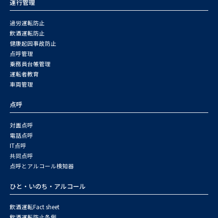
運行管理
過労運転防止
飲酒運転防止
健康起因事故防止
点呼管理
乗務員台帳管理
運転者教育
車両管理
点呼
対面点呼
電話点呼
IT点呼
共同点呼
点呼とアルコール検知器
ひと・いのち・アルコール
飲酒運転Fact sheet
飲酒運転防止条例