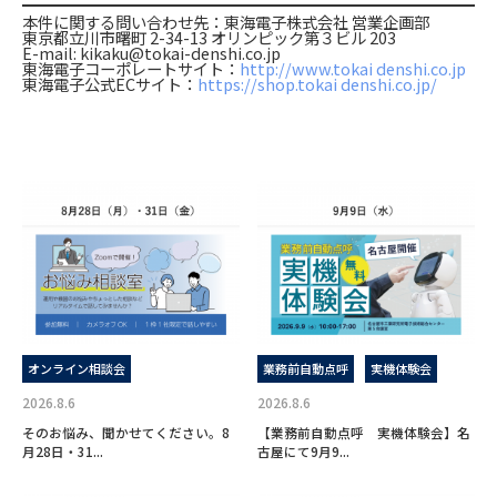
本件に関する問い合わせ先：東海電子株式会社 営業企画部

東京都立川市曙町 2-34-13 オリンピック第３ビル 203

E-mail: kikaku@tokai-denshi.co.jp

東海電子コーポレートサイト：
http://www.tokai denshi.co.jp
東海電子公式ECサイト：
https://shop.tokai denshi.co.jp/
オンライン相談会
業務前自動点呼
実機体験会
2026.8.6
2026.8.6
そのお悩み、聞かせてください。8
【業務前自動点呼 実機体験会】名
月28日・31...
古屋にて9月9...