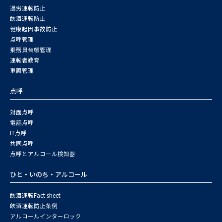
過労運転防止
飲酒運転防止
健康起因事故防止
点呼管理
乗務員台帳管理
運転者教育
車両管理
点呼
対面点呼
電話点呼
IT点呼
共同点呼
点呼とアルコール検知器
ひと・いのち・アルコール
飲酒運転Fact sheet
飲酒運転防止条例
アルコールインターロック