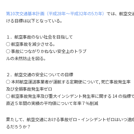
第10次交通基本計画（平成28年～平成32年の5カ年）
では、航空交
ける目標は以下となっている。
１．航空事故のない社会を目指して
○ 航空事故を減少させる。
○ 事故につながりかねない安全上のトラブ
ルの未然防止を図る。
２．航空交通の安全についての目標
○ 本邦航空運送事業者が運航する定期便について, 死亡事故発生率
及び全損事故発生率ゼロ
○ 航空事故発生率及び重大インシデント発生率に関する 14 の指標で
直近５年間の実績の平均値について年率７％削減
果たして、航空交通における事故ゼロ・インシデントゼロはいつ達
るだろうか？