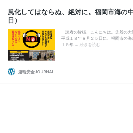
風化してはならぬ、絶対に。福岡市海の中道
日）
読者の皆様、こんにちは。先般の大雨
平成１８年８月２５日に、福岡市の海
風
１５年 …
続きを読む
化
し
て
は
運輸安全JOURNAL
な
ら
ぬ、
絶
対
に。
福
岡
市
海