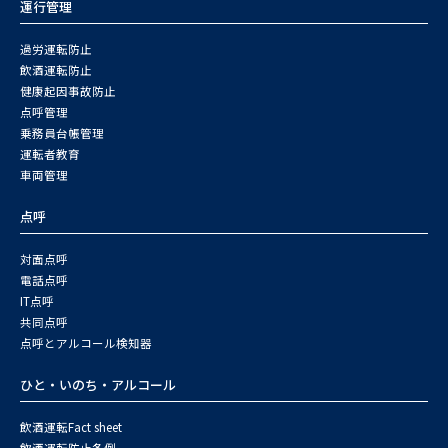
運行管理
過労運転防止
飲酒運転防止
健康起因事故防止
点呼管理
乗務員台帳管理
運転者教育
車両管理
点呼
対面点呼
電話点呼
IT点呼
共同点呼
点呼とアルコール検知器
ひと・いのち・アルコール
飲酒運転Fact sheet
飲酒運転防止条例