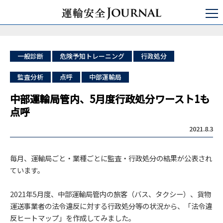
運輸安全JOURNAL
パブリックコメント
行政処分
中部運輸局管内、5月度行政処分ワースト1も点呼
一般診断
危険予知トレーニング
行政処分
監査分析
点呼
中部運輸局
中部運輸局管内、5月度行政処分ワースト1も
点呼
2021.8.3
毎月、運輸局ごと・業種ごとに監査・行政処分の結果が公表され
ています。
2021年5月度、中部運輸局管内の旅客（バス、タクシー）、貨物
運送事業者の法令違反に対する行政処分等の状況から、「法令違
反ヒートマップ」を作成してみました。