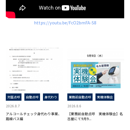
https://youtu.be/FcO2bmFA-S8
対面点呼
自動点呼
身代わり
業務前自動点呼
実機体験会
2026.8.7
2026.8.6
アルコールチェック身代わり事案、
【業務前自動点呼 実機体験会】名
路線バス編
古屋にて9月9...