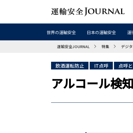
世界の運輸安全
日本の運輸安全
運
運輸安全JOURNAL
特集
デジタ
飲酒運転防止
IT点呼
点呼と
アルコール検