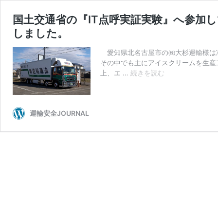
国土交通省の『IT点呼実証実験』へ参加して
しました。
愛知県北名古屋市の㈱大杉運輸様は
その中でも主にアイスクリームを生産
国
上、エ …
続きを読む
土
交
通
省
運輸安全JOURNAL
の
『IT
点
呼
実
証
実
験』
へ
参