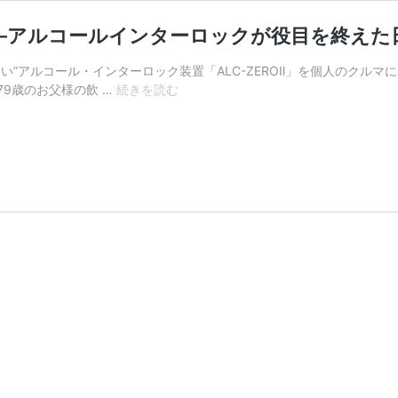
―アルコールインターロックが役目を終えた
い”アルコール・インターロック装置「ALC-ZEROⅡ」を個人のクル
「家
9歳のお父様の飲 …
続きを読む
族
で
は
止
め
ら
れ
な
い」
を
止
め
た
も
の
―