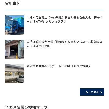
実用事例
（株）門倉商店（神奈川県）安全と安心を最大化 初めの
一歩はIoTデジタルタコグラフ
東溶運輸株式会社様（静岡県）設置型アルコール検知器導
入で遠隔点呼始動
新潟交通佐渡株式会社 ALC-PROⅡにて対面点呼
もっと見る
全国酒気帯び検知マップ