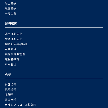
海上輸送
航空輸送
一般企業
運行管理
過労運転防止
飲酒運転防止
健康起因事故防止
点呼管理
乗務員台帳管理
運転者教育
車両管理
点呼
対面点呼
電話点呼
IT点呼
共同点呼
点呼とアルコール検知器