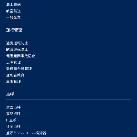
海上輸送
航空輸送
一般企業
運行管理
過労運転防止
飲酒運転防止
健康起因事故防止
点呼管理
乗務員台帳管理
運転者教育
車両管理
点呼
対面点呼
電話点呼
IT点呼
共同点呼
点呼とアルコール検知器