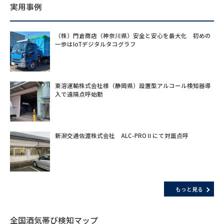
実用事例
（株）門倉商店（神奈川県）安全と安心を最大化 初めの
一歩はIoTデジタルタコグラフ
東溶運輸株式会社様（静岡県）設置型アルコール検知器導
入で遠隔点呼始動
新潟交通佐渡株式会社 ALC-PROⅡにて対面点呼
もっと見る
全国酒気帯び検知マップ