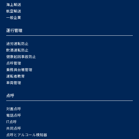
海上輸送
航空輸送
一般企業
運行管理
過労運転防止
飲酒運転防止
健康起因事故防止
点呼管理
乗務員台帳管理
運転者教育
車両管理
点呼
対面点呼
電話点呼
IT点呼
共同点呼
点呼とアルコール検知器