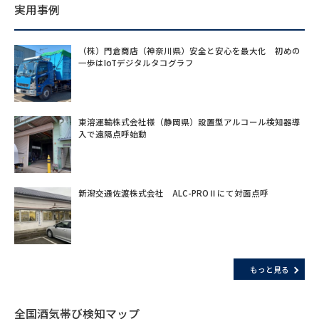
実用事例
（株）門倉商店（神奈川県）安全と安心を最大化 初めの
一歩はIoTデジタルタコグラフ
東溶運輸株式会社様（静岡県）設置型アルコール検知器導
入で遠隔点呼始動
新潟交通佐渡株式会社 ALC-PROⅡにて対面点呼
もっと見る
全国酒気帯び検知マップ