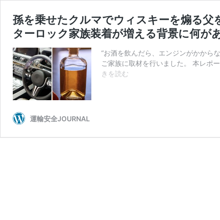
孫を乗せたクルマでウィスキーを煽る父
ターロック家族装着が増える背景に何が
“お酒を飲んだら、エンジンがかからな
ご家族に取材を行いました。 本レポ
孫
きを読む
を
乗
せ
た
運輸安全JOURNAL
ク
ル
マ
で
ウ
ィ
ス
キ
ー
を