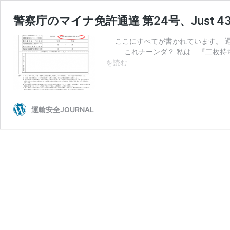
警察庁のマイナ免許通達 第24号、Just 430
ここにすべてが書かれています。 運
これナーンダ？ 私は 『二枚持ち者
警
を読む
察
庁
の
マ
運輸安全JOURNAL
イ
ナ
免
許
通
達
第
24
号、
Just
430