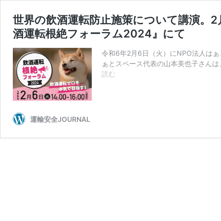
世界の飲酒運転防止施策について講演。2
酒運転根絶フォーラム2024』にて
令和6年2月6日（火）にNPO法人はぁ
ぁとスペース代表の山本美也子さんは、
世
読む
界
の
飲
酒
運輸安全JOURNAL
運
転
防
止
施
策
に
つ
い
て